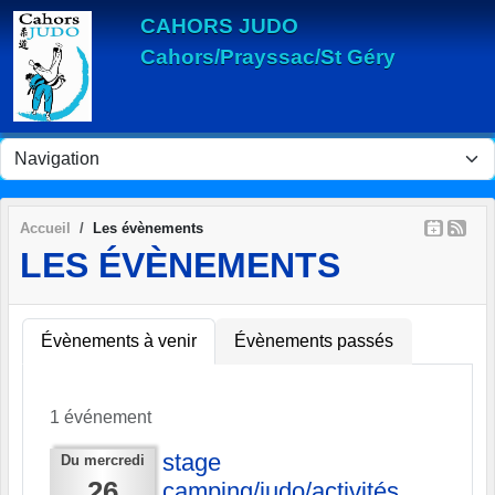
Panneau de gestion des cookies
CAHORS JUDO
Cahors/Prayssac/St Géry
Accueil
Les évènements
LES ÉVÈNEMENTS
Évènements à venir
Évènements passés
1 événement
stage
Du
mercredi
26
camping/judo/activités