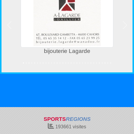
Précedent
Suiv
bijouterie Lagarde
SPORTS
REGIONS
193661
visites