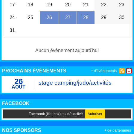
17
18
19
20
21
22
23
24
25
26
27
28
29
30
31
Aucun évènement aujourd'hui
PROCHAINS ÉVÉNEMENTS
+ d'évènements
26
stage camping/judo/activités
AOÛT
FACEBOOK
Facebook (like box) est désactivé.
Autoriser
NOS SPONSORS
+ de partenaires